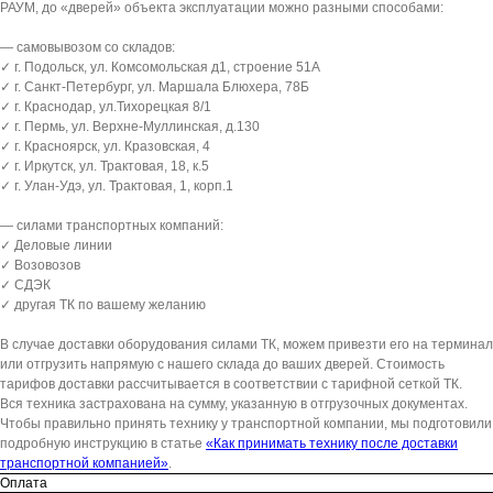
РАУМ, до «дверей» объекта эксплуатации можно разными способами:
— самовывозом со складов:
✓ г. Подольск, ул. Комсомольская д1, строение 51А
✓ г. Санкт-Петербург, ул. Маршала Блюхера, 78Б
✓ г. Краснодар, ул.Тихорецкая 8/1
✓ г. Пермь, ул. Верхне-Муллинская, д.130
✓ г. Красноярск, ул. Кразовская, 4
✓ г. Иркутск, ул. Трактовая, 18, к.5
✓ г. Улан-Удэ, ул. Трактовая, 1, корп.1
— силами транспортных компаний:
✓ Деловые линии
✓ Возовозов
✓ СДЭК
✓ другая ТК по вашему желанию
В случае доставки оборудования силами ТК, можем привезти его на терминал
или отгрузить напрямую с нашего склада до ваших дверей. Стоимость
тарифов доставки рассчитывается в соответствии с тарифной сеткой ТК.
Вся техника застрахована на сумму, указанную в отгрузочных документах.
Чтобы правильно принять технику у транспортной компании, мы подготовили
подробную инструкцию в статье
«Как принимать технику после доставки
транспортной компанией»
.
Оплата