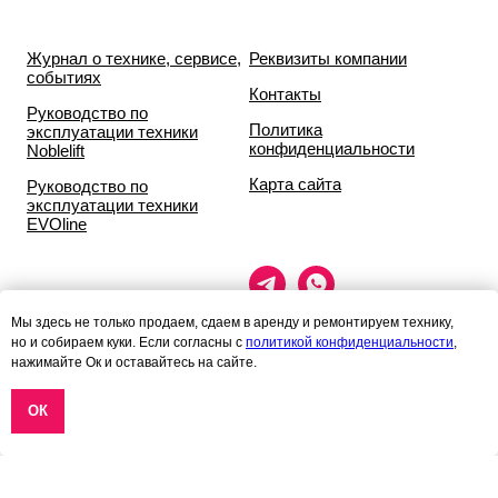
Журнал о технике, сервисе,
Реквизиты компании
событиях
Контакты
Руководство по
Политика
эксплуатации техники
конфиденциальности
Noblelift
Карта сайта
Руководство по
эксплуатации техники
EVOline
Мы здесь не только продаем, сдаем в аренду и ремонтируем технику,
но и собираем куки. Если согласны с
политикой конфиденциальности
,
нажимайте Ок и оставайтесь на сайте.
Данный сайт носит исключительно информационный характер и ни
ОК
при каких условиях
информационные материалы и цены, размещённые на сайте, не
являются публичной офертой,
определяемой положениями статей 435 и 437 гражданского кодекса