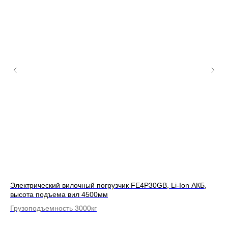
КБ,
Электрический вилочный погрузчик FE4P30GB, Li-Ion АКБ,
Эл
высота подъема вил 4500мм
вы
Грузоподъемность 3000кг
Гр