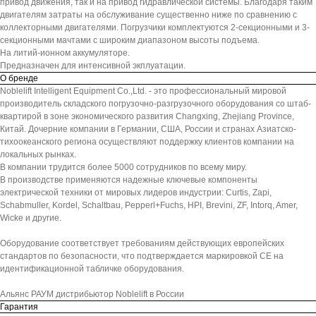
привод движения, так и на привод гидравлической системы. Благодаря таким
двигателям затраты на обслуживание существенно ниже по сравнению с
коллекторными двигателями. Погрузчики комплектуются 2-секционными и 3-
секционными мачтами с широким диапазоном высоты подъема.
На литий-ионном аккумуляторе.
Предназначен для интенсивной экплуатации.
О бренде
Noblelift Intelligent Equipment Co.,Ltd. - это профессиональный мировой
производитель складского погрузочно-разгрузочного оборудования со штаб-
квартирой в зоне экономического развития Changxing, Zhejiang Province,
Китай. Дочерние компании в Германии, США, России и странах Азиатско-
тихоокеанского региона осуществляют поддержку клиентов компании на
локальных рынках.
В компании трудится более 5000 сотрудников по всему миру.
В производстве применяются надежные ключевые компоненты
электрической техники от мировых лидеров индустрии: Curtis, Zapi,
Schabmuller, Kordel, Schaltbau, Pepperl+Fuchs, HPI, Brevini, ZF, Intorq, Amer,
Wicke и другие.
Оборудование соответствует требованиям действующих европейских
стандартов по безопасности, что подтверждается маркировкой СЕ на
идентификационной табличке оборудования.
Альянс РАУМ дистрибьютор Noblelift в России
Гарантия