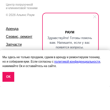
Центр погрузочной
и клининговой техники
© 2026 Альянс Раум
Аренда
Каталог техники
РАУМ
Сервис, ремонт
Вилочные погрузчики
Здравствуйте! Готовы помочь
вам. Напишите, если у вас
Запчасти
Штабелеры
появятся вопросы.
Выкуп б/у техники
Гидравлические тележки
Мы здесь не только продаем, сдаем в аренду и ремонтируем технику,
Магазин шин
Самоходные тележки
но и собираем куки. Если согласны с
политикой конфиденциальности
,
нажимайте Ок и оставайтесь на сайте.
Подъемные столы
Вышки ножничные
ОК
Ричтраки
Поломоечные машины
Подметальные машины
Подборщики заказов