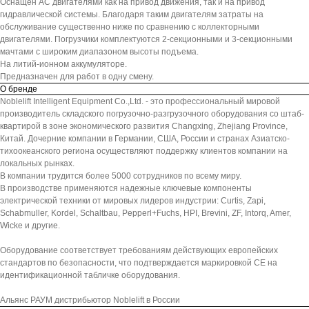
Оснащен АС двигателями как на привод движения, так и на привод
гидравлической системы. Благодаря таким двигателям затраты на
обслуживание существенно ниже по сравнению с коллекторными
двигателями. Погрузчики комплектуются 2-секционными и 3-секционными
мачтами с широким диапазоном высоты подъема.
На литий-ионном аккумуляторе.
Предназначен для работ в одну смену.
О бренде
Noblelift Intelligent Equipment Co.,Ltd. - это профессиональный мировой
производитель складского погрузочно-разгрузочного оборудования со штаб-
квартирой в зоне экономического развития Changxing, Zhejiang Province,
Китай. Дочерние компании в Германии, США, России и странах Азиатско-
тихоокеанского региона осуществляют поддержку клиентов компании на
локальных рынках.
В компании трудится более 5000 сотрудников по всему миру.
В производстве применяются надежные ключевые компоненты
электрической техники от мировых лидеров индустрии: Curtis, Zapi,
Schabmuller, Kordel, Schaltbau, Pepperl+Fuchs, HPI, Brevini, ZF, Intorq, Amer,
Wicke и другие.
Оборудование соответствует требованиям действующих европейских
стандартов по безопасности, что подтверждается маркировкой СЕ на
идентификационной табличке оборудования.
Альянс РАУМ дистрибьютор Noblelift в России