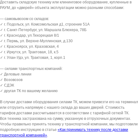
Доставить складскую технику или клининговое оборудование, купленные в
РАУМ, до «дверей» объекта эксплуатации можно разными способами:
— самовывозом со складов:
✓ г. Подольск, ул. Комсомольская д1, строение 51А
✓ г. Санкт-Петербург, ул. Маршала Блюхера, 78Б
✓ г. Краснодар, ул.Тихорецкая 8/1
✓ г. Пермь, ул. Верхне-Муллинская, д.130
✓ г. Красноярск, ул. Кразовская, 4
✓ г. Иркутск, ул. Трактовая, 18, к.5
✓ г. Улан-Удэ, ул. Трактовая, 1, корп.1
— силами транспортных компаний:
✓ Деловые линии
✓ Возовозов
✓ СДЭК
✓ другая ТК по вашему желанию
В случае доставки оборудования силами ТК, можем привезти его на терминал
или отгрузить напрямую с нашего склада до ваших дверей. Стоимость
тарифов доставки рассчитывается в соответствии с тарифной сеткой ТК.
Вся техника застрахована на сумму, указанную в отгрузочных документах.
Чтобы правильно принять технику у транспортной компании, мы подготовили
подробную инструкцию в статье
«Как принимать технику после доставки
транспортной компанией»
.