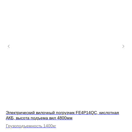
Электрический вилочный погрузчик FE4P14QC, кислотная
Эл
АКБ, высота подъема вил 4800мм
вы
Грузоподъемность 1400кг
Гр