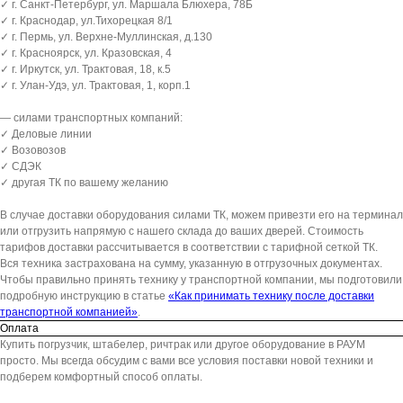
✓ г. Санкт-Петербург, ул. Маршала Блюхера, 78Б
✓ г. Краснодар, ул.Тихорецкая 8/1
✓ г. Пермь, ул. Верхне-Муллинская, д.130
✓ г. Красноярск, ул. Кразовская, 4
✓ г. Иркутск, ул. Трактовая, 18, к.5
✓ г. Улан-Удэ, ул. Трактовая, 1, корп.1
— силами транспортных компаний:
✓ Деловые линии
✓ Возовозов
✓ СДЭК
✓ другая ТК по вашему желанию
В случае доставки оборудования силами ТК, можем привезти его на терминал
или отгрузить напрямую с нашего склада до ваших дверей. Стоимость
тарифов доставки рассчитывается в соответствии с тарифной сеткой ТК.
Вся техника застрахована на сумму, указанную в отгрузочных документах.
Чтобы правильно принять технику у транспортной компании, мы подготовили
подробную инструкцию в статье
«Как принимать технику после доставки
транспортной компанией»
.
Оплата
Купить погрузчик, штабелер, ричтрак или другое оборудование в РАУМ
просто. Мы всегда обсудим с вами все условия поставки новой техники и
подберем комфортный способ оплаты.