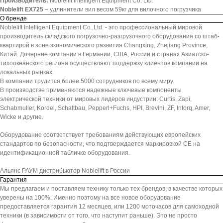
Производитель:
Noblelift Intelligent Equipment Co. Ltd.
Noblelift EX725
– удлинители вил весом 59кг для вилочного погрузчика
О бренде
Noblelift Intelligent Equipment Co.,Ltd. - это профессиональный мировой
производитель складского погрузочно-разгрузочного оборудования со штаб-
квартирой в зоне экономического развития Changxing, Zhejiang Province,
Китай. Дочерние компании в Германии, США, России и странах Азиатско-
тихоокеанского региона осуществляют поддержку клиентов компании на
локальных рынках.
В компании трудится более 5000 сотрудников по всему миру.
В производстве применяются надежные ключевые компоненты
электрической техники от мировых лидеров индустрии: Curtis, Zapi,
Schabmuller, Kordel, Schaltbau, Pepperl+Fuchs, HPI, Brevini, ZF, Intorq, Amer,
Wicke и другие.
Оборудование соответствует требованиям действующих европейских
стандартов по безопасности, что подтверждается маркировкой СЕ на
идентификационной табличке оборудования.
Альянс РАУМ дистрибьютор Noblelift в России
Гарантия
Мы предлагаем и поставляем технику только тех брендов, в качестве которых
уверены на 100%. Именно поэтому на все новое оборудование
предоставляется гарантия 12 месяцев, или 1200 моточасов для самоходной
техники (в зависимости от того, что наступит раньше). Это не просто