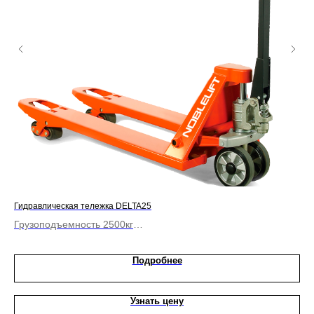
Гидравлическая тележка DELTA25
Гид
Грузоподъемность 2500кг
Гр
Длина вил до 1150 мм
Ди
Подробнее
Узнать цену