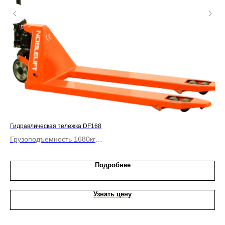
Гидравлическая тележка DF168
Гид
Грузоподъемность 1680кг
Гр
Гидроузел DF
Дл
Длина вил 1150мм
Подробнее
Узнать цену