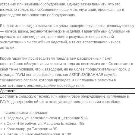
устраним или заменим оборудование. Однако важно помнить, что это
возможно только при соблюдении правил эксплуатации, прописанных в
руководстве пользователя к оборудованию.
В гарантию не входят элементы и узлы подверженные естественному износу
— колеса, шины, резино-технические изделия. Гарантийными случаями не
признаются повреждения, возникшие в результате неправильной
эксплуатации или стихийных бедствий, а также естественного износа
деталей.
Кроме гарантии производителя предлагаем расширенный пакет
гарантийного обслуживания сроком от года до нескольких лет. Он включает в
себя те же условия, что и заводская, но на более продолжительный срок. В
команде РАУМ есть профессиональная АВТОРИЗОВАННАЯ служба
технического сервиса, которая проведет ТО и плановые ремонты в
соответствии с рекомендациями производителя.
Доставка
Доставить складскую технику или клининговое оборудование, купленные в
РАУМ, до «дверей» объекта эксплуатации можно разными способами:
— самовывозом со складов:
✓ г. Подольск, ул. Комсомольская д1, строение 51А
✓ г. Санкт-Петербург, ул. Маршала Блюхера, 78Б
✓ г. Краснодар, ул.Тихорецкая 8/1
✓ г. Пермь, ул. Верхне-Муллинская, д.130