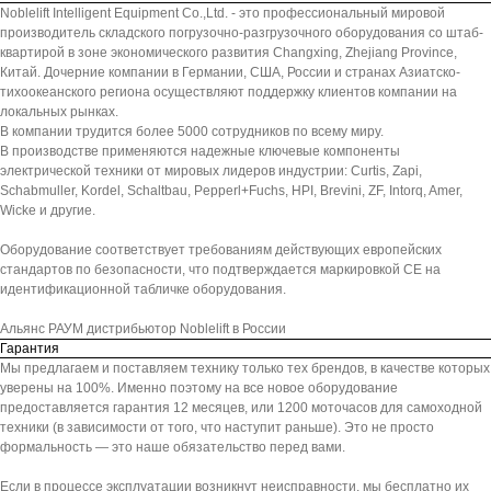
Noblelift Intelligent Equipment Co.,Ltd. - это профессиональный мировой
производитель складского погрузочно-разгрузочного оборудования со штаб-
квартирой в зоне экономического развития Changxing, Zhejiang Province,
Китай. Дочерние компании в Германии, США, России и странах Азиатско-
тихоокеанского региона осуществляют поддержку клиентов компании на
локальных рынках.
В компании трудится более 5000 сотрудников по всему миру.
В производстве применяются надежные ключевые компоненты
электрической техники от мировых лидеров индустрии: Curtis, Zapi,
Schabmuller, Kordel, Schaltbau, Pepperl+Fuchs, HPI, Brevini, ZF, Intorq, Amer,
Wicke и другие.
Оборудование соответствует требованиям действующих европейских
стандартов по безопасности, что подтверждается маркировкой СЕ на
идентификационной табличке оборудования.
Альянс РАУМ дистрибьютор Noblelift в России
Гарантия
Мы предлагаем и поставляем технику только тех брендов, в качестве которых
уверены на 100%. Именно поэтому на все новое оборудование
предоставляется гарантия 12 месяцев, или 1200 моточасов для самоходной
техники (в зависимости от того, что наступит раньше). Это не просто
формальность — это наше обязательство перед вами.
Если в процессе эксплуатации возникнут неисправности, мы бесплатно их