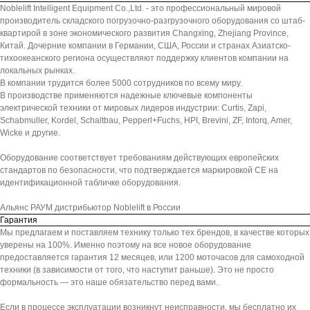
Noblelift Intelligent Equipment Co.,Ltd. - это профессиональный мировой
производитель складского погрузочно-разгрузочного оборудования со штаб-
квартирой в зоне экономического развития Changxing, Zhejiang Province,
Китай. Дочерние компании в Германии, США, России и странах Азиатско-
тихоокеанского региона осуществляют поддержку клиентов компании на
локальных рынках.
В компании трудится более 5000 сотрудников по всему миру.
В производстве применяются надежные ключевые компоненты
электрической техники от мировых лидеров индустрии: Curtis, Zapi,
Schabmuller, Kordel, Schaltbau, Pepperl+Fuchs, HPI, Brevini, ZF, Intorq, Amer,
Wicke и другие.
Оборудование соответствует требованиям действующих европейских
стандартов по безопасности, что подтверждается маркировкой СЕ на
идентификационной табличке оборудования.
Альянс РАУМ дистрибьютор Noblelift в России
Гарантия
Мы предлагаем и поставляем технику только тех брендов, в качестве которых
уверены на 100%. Именно поэтому на все новое оборудование
предоставляется гарантия 12 месяцев, или 1200 моточасов для самоходной
техники (в зависимости от того, что наступит раньше). Это не просто
формальность — это наше обязательство перед вами.
Если в процессе эксплуатации возникнут неисправности, мы бесплатно их