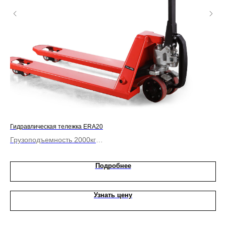
Гидравлическая тележка ERA20
Гид
Грузоподъемность 2000кг
Гр
Длина вил 1150 мм
Дл
Подробнее
Узнать цену