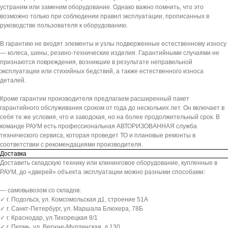
устраним или заменим оборудование. Однако важно помнить, что это
возможно только при соблюдении правил эксплуатации, прописанных в
руководстве пользователя к оборудованию.
В гарантию не входят элементы и узлы подверженные естественному износу
— колеса, шины, резино-технические изделия. Гарантийными случаями не
признаются повреждения, возникшие в результате неправильной
эксплуатации или стихийных бедствий, а также естественного износа
деталей.
Кроме гарантии производителя предлагаем расширенный пакет
гарантийного обслуживания сроком от года до нескольких лет. Он включает в
себя те же условия, что и заводская, но на более продолжительный срок. В
команде РАУМ есть профессиональная АВТОРИЗОВАННАЯ служба
технического сервиса, которая проведет ТО и плановые ремонты в
соответствии с рекомендациями производителя.
Доставка
Доставить складскую технику или клининговое оборудование, купленные в
РАУМ, до «дверей» объекта эксплуатации можно разными способами:
— самовывозом со складов:
✓ г. Подольск, ул. Комсомольская д1, строение 51А
✓ г. Санкт-Петербург, ул. Маршала Блюхера, 78Б
✓ г. Краснодар, ул.Тихорецкая 8/1
✓ г. Пермь, ул. Верхне-Муллинская, д.130