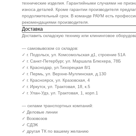
технические изделия. Гарантийными случаями не призна
износа деталей. Кроме гарантии производителя предлаг
продолжительный срок. В команде РАУМ есть професси
рекомендациями производителя.
Доставка
Доставить складскую технику или клининговое оборудо
— самовывозом со складов:
✓ г. Подольск, ул. Комсомольская д1, строение 51А
✓ г. Санкт-Петербург, ул. Маршала Блюхера, 78Б
✓ г. Краснодар, ул.Тихорецкая 8/1
✓ г. Пермь, ул. Верхне-Муллинская, д.130
✓ г. Красноярск, ул. Кразовская, 4
✓ г. Иркутск, ул. Трактовая, 18, к.5
✓ г. Улан-Удэ, ул. Трактовая, 1, корп.1
— силами транспортных компаний:
✓ Деловые линии
✓ Возовозов
✓ СДЭК
✓ другая ТК по вашему желанию