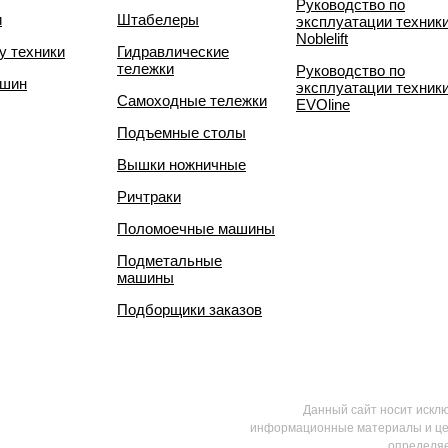
Руководство по
и
Штабелеры
эксплуатации техник
Noblelift
у техники
Гидравлические
тележки
Руководство по
 шин
эксплуатации техник
Самоходные тележки
EVOline
Подъемные столы
Вышки ножничные
Ричтраки
Поломоечные машины
Подметальные
машины
Подборщики заказов
Данный сайт носит искл
информационные материалы и цен
определяе