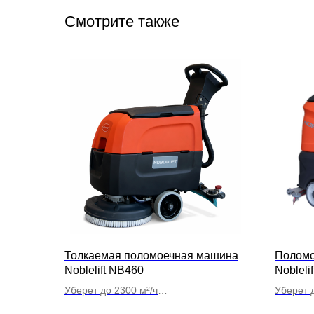
Смотрите также
Толкаемая поломоечная машина
Поломо
Noblelift NB460
Nobleli
Уберет до 2300 м²/ч
Уберет д
Объем баков по 25л
Объем б