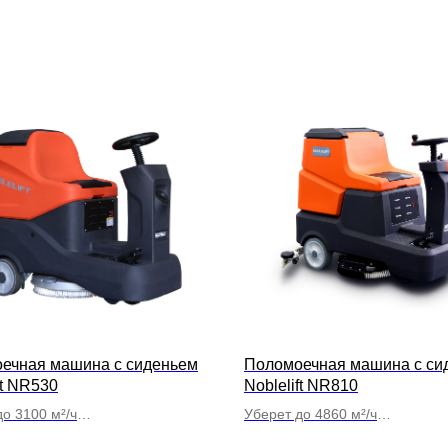
ечная машина с сиденьем
Поломоечная машина с си
ft NR530
Noblelift NR810
о 3100 м²/ч
Уберет до 4860 м²/ч
аков по 70л
Объем баков по 120л