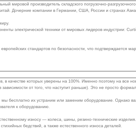
иональный мировой производитель складского погрузочно-разгрузочно
, Китай. Дочерние компании в Германии, США, России и странах Аз
миру.
ты электрической техники от мировых лидеров индустрии: Curtis, Z
европейских стандартов по безопасности, что подтверждается ма
в, в качестве которых уверены на 100%. Именно поэтому на все н
 зависимости от того, что наступит раньше). Это не просто форма
, мы бесплатно их устраним или заменим оборудование. Однако ва
ователя к оборудованию.
стественному износу — колеса, шины, резино-технические издели
стихийных бедствий, а также естественного износа деталей.