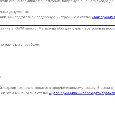
езти его на терминал или отгрузить напрямую с нашего склада до
очных документах.
ании, мы подготовили подробную инструкцию в статье
«Как принима
дование в РАУМ просто. Мы всегда обсудим с вами все условия пос
жно разными способами:
.
Складская техника относится к прослеживаемому товару. В связи с
об этом мы писали в статье
«Дело принципа — соблюдать правил