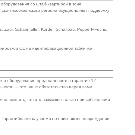
го оборудования со штаб-квартирой в зоне
иатско-тихоокеанского региона осуществляют поддержку
api, Schabmuller, Kordel, Schaltbau, Pepperl+Fuchs,
ркировкой СЕ на идентификационной табличке
овое оборудование предоставляется гарантия 12
льность — это наше обязательство перед вами.
жно помнить, что это возможно только при соблюдении
я. Гарантийными случаями не признаются повреждения,