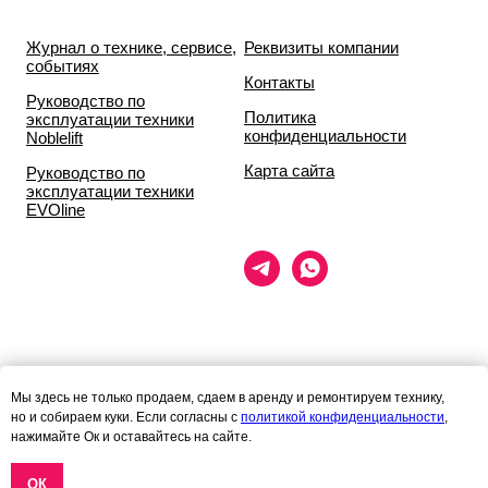
Журнал о технике, сервисе,
Реквизиты компании
событиях
Контакты
Руководство по
Политика
эксплуатации техники
конфиденциальности
Noblelift
Карта сайта
Руководство по
эксплуатации техники
EVOline
Данный сайт носит исключительно информационный характер и ни
Мы здесь не только продаем, сдаем в аренду и ремонтируем технику,
при каких условиях
но и собираем куки. Если согласны с
политикой конфиденциальности
,
информационные материалы и цены, размещённые на сайте, не
нажимайте Ок и оставайтесь на сайте.
являются публичной офертой,
определяемой положениями статей 435 и 437 гражданского кодекса
РФ.
ОК