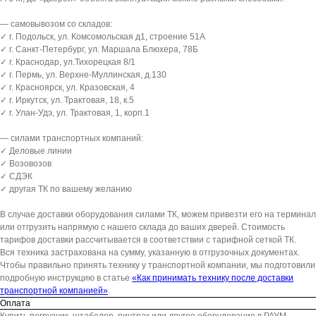
— самовывозом со складов:
✓ г. Подольск, ул. Комсомольская д1, строение 51А
✓ г. Санкт-Петербург, ул. Маршала Блюхера, 78Б
✓ г. Краснодар, ул.Тихорецкая 8/1
✓ г. Пермь, ул. Верхне-Муллинская, д.130
✓ г. Красноярск, ул. Кразовская, 4
✓ г. Иркутск, ул. Трактовая, 18, к.5
✓ г. Улан-Удэ, ул. Трактовая, 1, корп.1
— силами транспортных компаний:
✓ Деловые линии
✓ Возовозов
✓ СДЭК
✓ другая ТК по вашему желанию
В случае доставки оборудования силами ТК, можем привезти его на терминал
или отгрузить напрямую с нашего склада до ваших дверей. Стоимость
тарифов доставки рассчитывается в соответствии с тарифной сеткой ТК.
Вся техника застрахована на сумму, указанную в отгрузочных документах.
Чтобы правильно принять технику у транспортной компании, мы подготовили
подробную инструкцию в статье
«Как принимать технику после доставки
транспортной компанией»
.
Оплата
Купить погрузчик, штабелер, ричтрак или другое оборудование в РАУМ