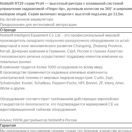
Noblelift RT20 серии ProH — высотный ричтрак с клавишной системой
управления гидравликой «Finger-tip», рулевым колесом на 360° и широким
набором опций. Серия включает модели с высотой подъема до 13,5м.
На литий-ионном аккумуляторе.
Предназначен для интенсивной экплуатации.
О бренде
Noblelift Intelligent Equipment Co.,Ltd. - это профессиональный мировой
производитель складского погрузочно-разгрузочного оборудования со штаб-
квартирой в зоне экономического развития Changxing, Zhejiang Province,
Китай. Дочерние компании в Германии, США, России и странах Азиатско-
тихоокеанского региона осуществляют поддержку клиентов компании на
локальных рынках.
В компании трудится более 5000 сотрудников по всему миру.
В производстве применяются надежные ключевые компоненты
электрической техники от мировых лидеров индустрии: Curtis, Zapi,
Schabmuller, Kordel, Schaltbau, Pepperl+Fuchs, HPI, Brevini, ZF, Intorq, Amer,
Wicke и другие.
Оборудование соответствует требованиям действующих европейских
стандартов по безопасности, что подтверждается маркировкой СЕ на
идентификационной табличке оборудования.
Альянс РАУМ дистрибьютор Noblelift в России
Гарантия
Мы предлагаем и поставляем технику только тех брендов, в качестве которых