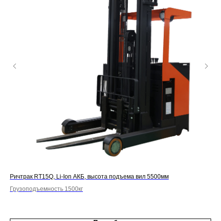
Ричтрак RT15Q, Li-Ion АКБ, высота подъема вил 5500мм
Рич
Грузоподъемность 1500кг
Гру
2 8