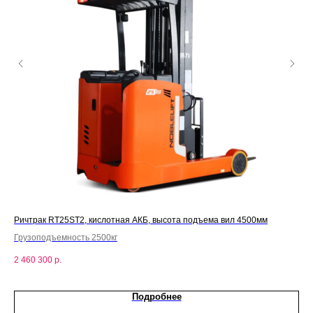
л
Ричтрак RT25ST2, кислотная АКБ, высота подъема вил 4500мм
Рич
Грузоподъемность 2500кг
Гру
2 460 300
р.
3 1
Подробнее