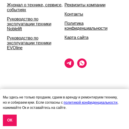
Журнал о технике, сервисе,
Реквизиты компании
событиях
Контакты
Руководство по
Политика
эксплуатации техники
конфиденциальности
Noblelift
Карта сайта
Руководство по
эксплуатации техники
EVOline
Данный сайт носит исключительно информационный характер и ни
Мы здесь не только продаем, сдаем в аренду и ремонтируем технику,
при каких условиях
но и собираем куки. Если согласны с
политикой конфиденциальности
,
информационные материалы и цены, размещённые на сайте, не
нажимайте Ок и оставайтесь на сайте.
являются публичной офертой,
определяемой положениями статей 435 и 437 гражданского кодекса
РФ.
ОК