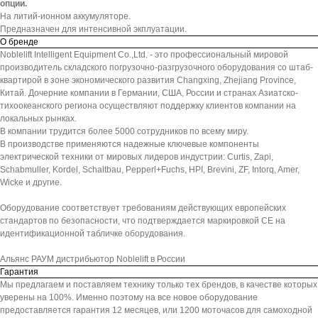
опции.
На литий-ионном аккумуляторе.
Предназначен для интенсивной экплуатации.
О бренде
Noblelift Intelligent Equipment Co.,Ltd. - это профессиональный мировой
производитель складского погрузочно-разгрузочного оборудования со штаб-
квартирой в зоне экономического развития Changxing, Zhejiang Province,
Китай. Дочерние компании в Германии, США, России и странах Азиатско-
тихоокеанского региона осуществляют поддержку клиентов компании на
локальных рынках.
В компании трудится более 5000 сотрудников по всему миру.
В производстве применяются надежные ключевые компоненты
электрической техники от мировых лидеров индустрии: Curtis, Zapi,
Schabmuller, Kordel, Schaltbau, Pepperl+Fuchs, HPI, Brevini, ZF, Intorq, Amer,
Wicke и другие.
Оборудование соответствует требованиям действующих европейских
стандартов по безопасности, что подтверждается маркировкой СЕ на
идентификационной табличке оборудования.
Альянс РАУМ дистрибьютор Noblelift в России
Гарантия
Мы предлагаем и поставляем технику только тех брендов, в качестве которых
уверены на 100%. Именно поэтому на все новое оборудование
предоставляется гарантия 12 месяцев, или 1200 моточасов для самоходной