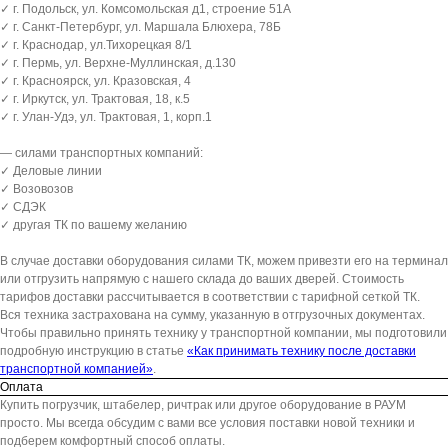
✓ г. Подольск, ул. Комсомольская д1, строение 51А
✓ г. Санкт-Петербург, ул. Маршала Блюхера, 78Б
✓ г. Краснодар, ул.Тихорецкая 8/1
✓ г. Пермь, ул. Верхне-Муллинская, д.130
✓ г. Красноярск, ул. Кразовская, 4
✓ г. Иркутск, ул. Трактовая, 18, к.5
✓ г. Улан-Удэ, ул. Трактовая, 1, корп.1
— силами транспортных компаний:
✓ Деловые линии
✓ Возовозов
✓ СДЭК
✓ другая ТК по вашему желанию
В случае доставки оборудования силами ТК, можем привезти его на терминал
или отгрузить напрямую с нашего склада до ваших дверей. Стоимость
тарифов доставки рассчитывается в соответствии с тарифной сеткой ТК.
Вся техника застрахована на сумму, указанную в отгрузочных документах.
Чтобы правильно принять технику у транспортной компании, мы подготовили
подробную инструкцию в статье
«Как принимать технику после доставки
транспортной компанией»
.
Оплата
Купить погрузчик, штабелер, ричтрак или другое оборудование в РАУМ
просто. Мы всегда обсудим с вами все условия поставки новой техники и
подберем комфортный способ оплаты.