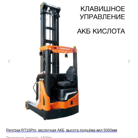
л
Ричтрак RT16Pro, кислотная АКБ, высота подъёма вил 5000мм
Рич
Грузоподъемность 1600кг
Гру