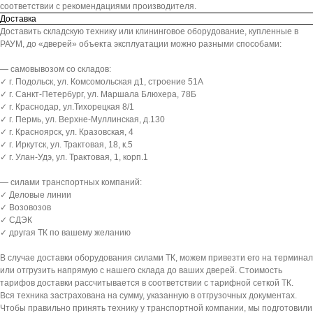
соответствии с рекомендациями производителя.
Доставка
Доставить складскую технику или клининговое оборудование, купленные в
РАУМ, до «дверей» объекта эксплуатации можно разными способами:
— самовывозом со складов:
✓ г. Подольск, ул. Комсомольская д1, строение 51А
✓ г. Санкт-Петербург, ул. Маршала Блюхера, 78Б
✓ г. Краснодар, ул.Тихорецкая 8/1
✓ г. Пермь, ул. Верхне-Муллинская, д.130
✓ г. Красноярск, ул. Кразовская, 4
✓ г. Иркутск, ул. Трактовая, 18, к.5
✓ г. Улан-Удэ, ул. Трактовая, 1, корп.1
— силами транспортных компаний:
✓ Деловые линии
✓ Возовозов
✓ СДЭК
✓ другая ТК по вашему желанию
В случае доставки оборудования силами ТК, можем привезти его на терминал
или отгрузить напрямую с нашего склада до ваших дверей. Стоимость
тарифов доставки рассчитывается в соответствии с тарифной сеткой ТК.
Вся техника застрахована на сумму, указанную в отгрузочных документах.
Чтобы правильно принять технику у транспортной компании, мы подготовили