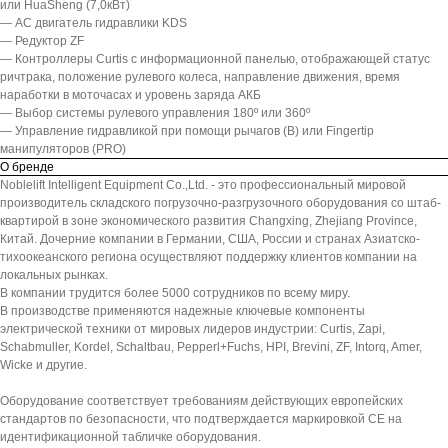
или HuaSheng (7,0кВт)
— АС двигатель гидравлики KDS
— Редуктор ZF
— Контроллеры Curtis с информационной панелью, отображающей статус
ричтрака, положение рулевого колеса, направление движения, время
наработки в моточасах и уровень заряда АКБ
— Выбор системы рулевого управления 180º или 360º
— Управление гидравликой при помощи рычагов (B) или Fingertip
манипуляторов (PRO)
О бренде
Noblelift Intelligent Equipment Co.,Ltd. - это профессиональный мировой
производитель складского погрузочно-разгрузочного оборудования со штаб-
квартирой в зоне экономического развития Changxing, Zhejiang Province,
Китай. Дочерние компании в Германии, США, России и странах Азиатско-
тихоокеанского региона осуществляют поддержку клиентов компании на
локальных рынках.
В компании трудится более 5000 сотрудников по всему миру.
В производстве применяются надежные ключевые компоненты
электрической техники от мировых лидеров индустрии: Curtis, Zapi,
Schabmuller, Kordel, Schaltbau, Pepperl+Fuchs, HPI, Brevini, ZF, Intorq, Amer,
Wicke и другие.
Оборудование соответствует требованиям действующих европейских
стандартов по безопасности, что подтверждается маркировкой СЕ на
идентификационной табличке оборудования.