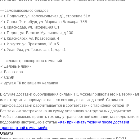
— самовывозом со складов:
✓ г. Подольск, ул. Комсомольская д1, строение 51А
✓ г. Санкт-Петербург, ул. Маршала Блюхера, 78Б
✓ г. Краснодар, ул.Тихорецкая 8/1
✓ г. Пермь, ул. Верхне-Муллинская, д.130
✓ г. Красноярск, ул. Кразовская, 4
✓ г. Иркутск, ул. Трактовая, 18, к.5
✓ г. Улан-Удэ, ул. Трактовая, 1, корп.1
— силами транспортных компаний:
✓ Деловые линии
✓ Возовозов
✓ СДЭК
✓ другая ТК по вашему желанию
В случае доставки оборудования силами ТК, можем привезти его на терминал
или отгрузить напрямую с нашего склада до ваших дверей. Стоимость
тарифов доставки рассчитывается в соответствии с тарифной сеткой ТК.
Вся техника застрахована на сумму, указанную в отгрузочных документах.
Чтобы правильно принять технику у транспортной компании, мы подготовили
подробную инструкцию в статье
«Как принимать технику после доставки
транспортной компанией»
.
Оплата
Купить погрузчик, штабелер, ричтрак или другое оборудование в РАУМ