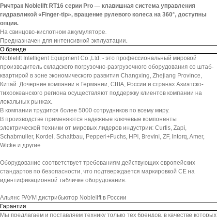
Ричтрак Noblelift RT16 серии Pro — клавишная система управления
гидравликой «Finger-tip», вращение рулевого колеса на 360°, доступны
опции.
На свинцово-кислотном аккумуляторе.
Предназначен для интенсивной экплуатации.
О бренде
Noblelift Intelligent Equipment Co.,Ltd. - это профессиональный мировой
производитель складского погрузочно-разгрузочного оборудования со штаб-
квартирой в зоне экономического развития Changxing, Zhejiang Province,
Китай. Дочерние компании в Германии, США, России и странах Азиатско-
тихоокеанского региона осуществляют поддержку клиентов компании на
локальных рынках.
В компании трудится более 5000 сотрудников по всему миру.
В производстве применяются надежные ключевые компоненты
электрической техники от мировых лидеров индустрии: Curtis, Zapi,
Schabmuller, Kordel, Schaltbau, Pepperl+Fuchs, HPI, Brevini, ZF, Intorq, Amer,
Wicke и другие.
Оборудование соответствует требованиям действующих европейских
стандартов по безопасности, что подтверждается маркировкой СЕ на
идентификационной табличке оборудования.
Альянс РАУМ дистрибьютор Noblelift в России
Гарантия
Мы предлагаем и поставляем технику только тех брендов, в качестве которых