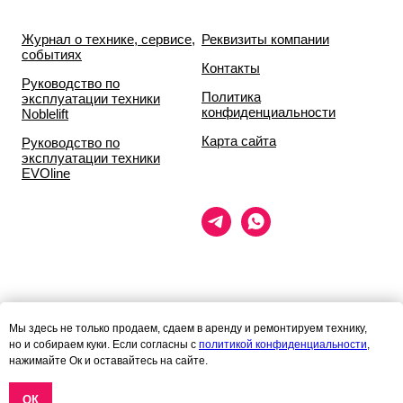
Журнал о технике, сервисе,
Реквизиты компании
событиях
Контакты
Руководство по
Политика
эксплуатации техники
конфиденциальности
Noblelift
Карта сайта
Руководство по
эксплуатации техники
EVOline
Данный сайт носит исключительно информационный характер и ни
Мы здесь не только продаем, сдаем в аренду и ремонтируем технику,
при каких условиях
но и собираем куки. Если согласны с
политикой конфиденциальности
,
информационные материалы и цены, размещённые на сайте, не
нажимайте Ок и оставайтесь на сайте.
являются публичной офертой,
определяемой положениями статей 435 и 437 гражданского кодекса
РФ.
ОК