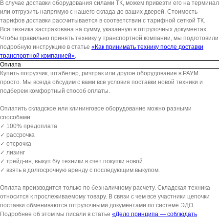
В случае доставки оборудования силами ТК, можем привезти его на терминал
или отгрузить напрямую с нашего склада до ваших дверей. Стоимость
тарифов доставки рассчитывается в соответствии с тарифной сеткой ТК.
Вся техника застрахована на сумму, указанную в отгрузочных документах.
Чтобы правильно принять технику у транспортной компании, мы подготовили
подробную инструкцию в статье
«Как принимать технику после доставки
транспортной компанией»
.
Оплата
Купить погрузчик, штабелер, ричтрак или другое оборудование в РАУМ
просто. Мы всегда обсудим с вами все условия поставки новой техники и
подберем комфортный способ оплаты.
Оплатить складское или клининговое оборудование можно разными
способами:
✓ 100% предоплата
✓ рассрочка
✓ отсрочка
✓ лизинг
✓ трейд-ин, выкуп б/у техники в счет покупки новой
✓ взять в долгосрочную аренду с последующим выкупом.
Оплата производится только по безналичному расчету. Складская техника
относится к прослеживаемому товару. В связи с чем все участники цепочки
поставки обмениваются отгрузочными документами по системе ЭДО.
Подробнее об этом мы писали в статье
«Дело принципа — соблюдать