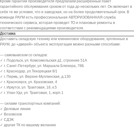
Кроме гарантии производителя предлагаем расширенный пакет
гарантийного обслуживания сроком от года до нескольких лет. Он включает в
себя те же условия, что и заводская, но на более продолжительный срок. В
команде РАУМ есть профессиональная АВТОРИЗОВАННАЯ служба
технического сервиса, которая проведет ТО и плановые ремонты в
соответствии с рекомендациями производителя.
Доставка
Доставить складскую технику или клининговое оборудование, купленные в
РАУМ, до «дверей» объекта эксплуатации можно разными способами:
— самовывозом со складов:
✓ г. Подольск, ул. Комсомольская д1, строение 51А
✓ г. Санкт-Петербург, ул. Маршала Блюхера, 78Б
✓ г. Краснодар, ул.Тихорецкая 8/1
✓ г. Пермь, ул. Верхне-Муллинская, д.130
✓ г. Красноярск, ул. Кразовская, 4
✓ г. Иркутск, ул. Трактовая, 18, к.5
✓ г. Улан-Удэ, ул. Трактовая, 1, корп.1
— силами транспортных компаний:
✓ Деловые линии
✓ Возовозов
✓ СДЭК
✓ другая ТК по вашему желанию