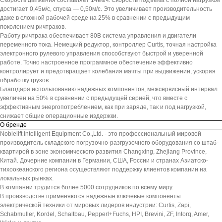
Скорость движения составляет 14км/ч. Скорость подъёма с полной нагрузкой
достигает 0,45м/с, спуска — 0,50м/с. Это увеличивает производительность
даже в сложной рабочей среде на 25% в сравнении с предыдущим
поколением ричтраков.
Работу ричтрака обеспечивает 80В система управления и двигатели
переменного тока. Немецкий редуктор, контроллер Curtis, точная настройка
электронного рулевого управления способствуют быстрой и уверенной
работе. Точно настроенное программное обеспечение эффективно
контролирует и предотвращает колебания мачты при выдвижении, ускоряя
обработку грузов.
Благодаря использованию надёжных компонентов, межсервисный интервал
увеличен на 50% в сравнении с предыдущей серией, что вместе с
эффективным энергопотреблением, как при заряде, так и под нагрузкой,
снижает общие операционные издержки.
О бренде
Noblelift Intelligent Equipment Co.,Ltd. - это профессиональный мировой
производитель складского погрузочно-разгрузочного оборудования со штаб-
квартирой в зоне экономического развития Changxing, Zhejiang Province,
Китай. Дочерние компании в Германии, США, России и странах Азиатско-
тихоокеанского региона осуществляют поддержку клиентов компании на
локальных рынках.
В компании трудится более 5000 сотрудников по всему миру.
В производстве применяются надежные ключевые компоненты
электрической техники от мировых лидеров индустрии: Curtis, Zapi,
Schabmuller, Kordel, Schaltbau, Pepperl+Fuchs, HPI, Brevini, ZF, Intorq, Amer,