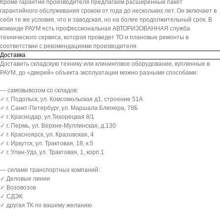
Кроме гарантии производителя предлагаем расширенный пакет
гарантийного обслуживания сроком от года до нескольких лет. Он включает в
себя те же условия, что и заводская, но на более продолжительный срок. В
команде РАУМ есть профессиональная АВТОРИЗОВАННАЯ служба
технического сервиса, которая проведет ТО и плановые ремонты в
соответствии с рекомендациями производителя.
Доставка
Доставить складскую технику или клининговое оборудование, купленные в
РАУМ, до «дверей» объекта эксплуатации можно разными способами:
— самовывозом со складов:
✓ г. Подольск, ул. Комсомольская д1, строение 51А
✓ г. Санкт-Петербург, ул. Маршала Блюхера, 78Б
✓ г. Краснодар, ул.Тихорецкая 8/1
✓ г. Пермь, ул. Верхне-Муллинская, д.130
✓ г. Красноярск, ул. Кразовская, 4
✓ г. Иркутск, ул. Трактовая, 18, к.5
✓ г. Улан-Удэ, ул. Трактовая, 1, корп.1
— силами транспортных компаний:
✓ Деловые линии
✓ Возовозов
✓ СДЭК
✓ другая ТК по вашему желанию