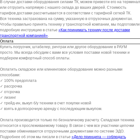
В случае доставки оборудования силами ТК, можем привезти его на терминал
или отгрузить напрямую с нашего склада до ваших дверей. Стоимость
тарифов доставки рассчитывается в соответствии с тарифной сеткой ТК.
Вся техника застрахована на сумму, указанную в отгрузочных документах.
Чтобы правильно принять технику у транспортной компании, мы подготовили
подробную инструкцию в статье
«Как принимать технику после доставки
транспортной компанией»
.
Оплата
Купить погрузчик, штабелер, ричтрак или другое оборудование в РАУМ
просто. Мы всегда обсудим с вами все условия поставки новой техники и
подберем комфортный способ оплаты.
Оплатить складское или клининговое оборудование можно разными
способами:
✓ 100% предоплата
✓ рассрочка
✓ отсрочка
✓ лизинг
✓ трейд-ин, выкуп б/у техники в счет покупки новой
✓ взять в долгосрочную аренду с последующим выкупом.
Оплата производится только по безналичному расчету. Складская техника
относится к прослеживаемому товару. В связи с чем все участники цепочки
поставки обмениваются отгрузочными документами по системе ЭДО.
Подробнее об этом мы писали в статье
«Дело принципа — соблюдать