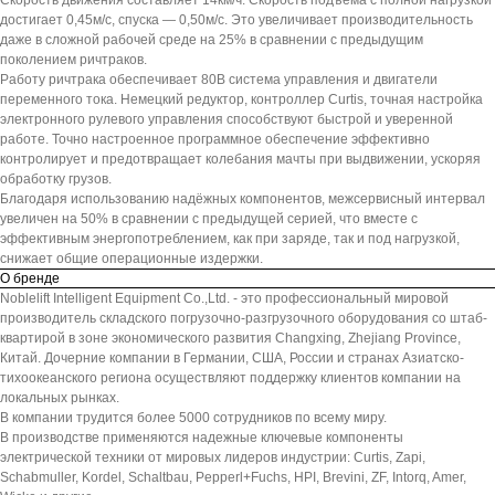
Скорость движения составляет 14км/ч. Скорость подъёма с полной нагрузкой
достигает 0,45м/с, спуска — 0,50м/с. Это увеличивает производительность
даже в сложной рабочей среде на 25% в сравнении с предыдущим
поколением ричтраков.
Работу ричтрака обеспечивает 80В система управления и двигатели
переменного тока. Немецкий редуктор, контроллер Curtis, точная настройка
электронного рулевого управления способствуют быстрой и уверенной
работе. Точно настроенное программное обеспечение эффективно
контролирует и предотвращает колебания мачты при выдвижении, ускоряя
обработку грузов.
Благодаря использованию надёжных компонентов, межсервисный интервал
увеличен на 50% в сравнении с предыдущей серией, что вместе с
эффективным энергопотреблением, как при заряде, так и под нагрузкой,
снижает общие операционные издержки.
О бренде
Noblelift Intelligent Equipment Co.,Ltd. - это профессиональный мировой
производитель складского погрузочно-разгрузочного оборудования со штаб-
квартирой в зоне экономического развития Changxing, Zhejiang Province,
Китай. Дочерние компании в Германии, США, России и странах Азиатско-
тихоокеанского региона осуществляют поддержку клиентов компании на
локальных рынках.
В компании трудится более 5000 сотрудников по всему миру.
В производстве применяются надежные ключевые компоненты
электрической техники от мировых лидеров индустрии: Curtis, Zapi,
Schabmuller, Kordel, Schaltbau, Pepperl+Fuchs, HPI, Brevini, ZF, Intorq, Amer,