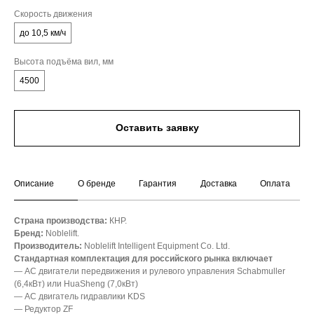
Скорость движения
до 10,5 км/ч
Высота подъёма вил, мм
4500
Оставить заявку
Описание
О бренде
Гарантия
Доставка
Оплата
Страна производства:
КНР.
Бренд:
Noblelift.
Производитель:
Noblelift Intelligent Equipment Co. Ltd.
Стандартная комплектация для российского рынка включает
— АС двигатели передвижения и рулевого управления Schabmuller
(6,4кВт) или HuaSheng (7,0кВт)
— АС двигатель гидравлики KDS
— Редуктор ZF