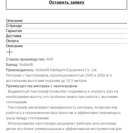
Оставить заявку
Описание
О бренде
Гарантия
Доставка
Оплата
Описание
Страна производства:
КНР
Бренд:
Noblelift.
Производитель:
Noblelift Intelligent Equipment Co. Ltd.
Ричтраки с пантографом, грузоподъемностью 1500 и 2000 кг и
доступными высотами подъема до 10,5 метров.
Преимущества ричтрака с пантографом
- Выдвинутый пантограф позволяет поднимать и опускать груз на
необходимую высоту, что особенно важно при работе с высокими
стеллажами.
- Пантограф увеличивает маневренность ричтрака, позволяя ему
работать в ограниченном пространстве и эффективно перемещать
грузы между стеллажами.
- Использование пантографа расширяет рабочую зону ричтрака,
делая его более универсальным и эффективным инструментом для