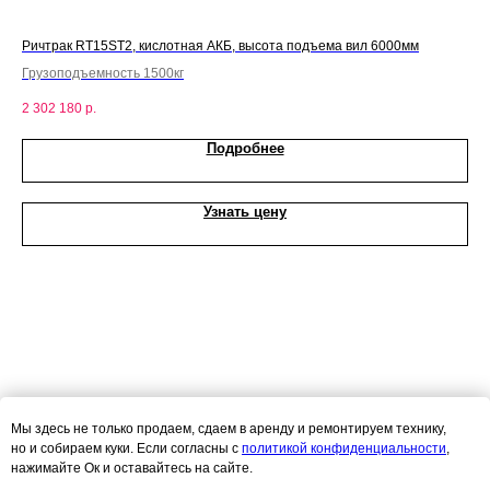
00мм
Ричтрак RT15ST2, кислотная АКБ, высота подъема вил 6000мм
Рич
Грузоподъемность 1500кг
Гру
2 302 180
р.
2 9
Подробнее
Узнать цену
Мы здесь не только продаем, сдаем в аренду и ремонтируем технику,
но и собираем куки. Если согласны с
политикой конфиденциальности
,
нажимайте Ок и оставайтесь на сайте.