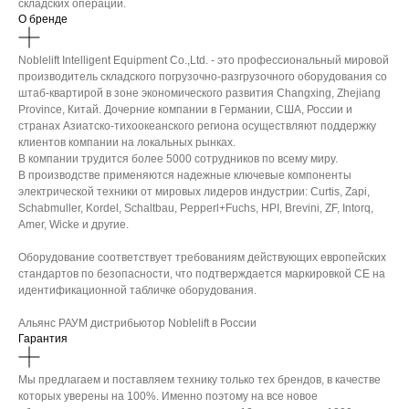
складских операций.
О бренде
Noblelift Intelligent Equipment Co.,Ltd. - это профессиональный мировой
производитель складского погрузочно-разгрузочного оборудования со
штаб-квартирой в зоне экономического развития Changxing, Zhejiang
Province, Китай. Дочерние компании в Германии, США, России и
странах Азиатско-тихоокеанского региона осуществляют поддержку
клиентов компании на локальных рынках.
В компании трудится более 5000 сотрудников по всему миру.
В производстве применяются надежные ключевые компоненты
электрической техники от мировых лидеров индустрии: Curtis, Zapi,
Schabmuller, Kordel, Schaltbau, Pepperl+Fuchs, HPI, Brevini, ZF, Intorq,
Amer, Wicke и другие.
Оборудование соответствует требованиям действующих европейских
стандартов по безопасности, что подтверждается маркировкой СЕ на
идентификационной табличке оборудования.
Альянс РАУМ дистрибьютор Noblelift в России
Гарантия
Мы предлагаем и поставляем технику только тех брендов, в качестве
которых уверены на 100%. Именно поэтому на все новое