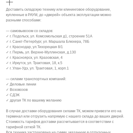
Доставить складскую технику или клининговое оборудование,
купленные в РАУМ, до «дверей» объекта эксплуатации можно
разными способами:
— самовывозом со складов:
✓ г. Подольск, ул. Комсомольская д1, строение 51А
✓ г. Санкт-Петербург, ул. Маршала Блюхера, 78Б
✓ г. Краснодар, ул.Тихорецкая 8/1
✓ г. Пермь, ул. Верхне-Муллинская, д.130
✓ г. Красноярск, ул. Кразовская, 4
✓ г. Иркутск, ул. Трактовая, 18, к.5
✓ г. Улан-Удэ, ул. Трактовая, 1, корп.1
— силами транспортных компаний:
✓ Деловые линии
✓ Возовозов
✓ СДЭК
✓ другая ТК по вашему желанию
В случае доставки оборудования силами ТК, можем привезти его на
терминал или отгрузить напрямую с нашего склада до ваших дверей.
Стоимость тарифов доставки рассчитывается в соответствии с
тарифной сеткой ТК.
Вся техника застрахована на сумму, указанную в отгрузочных