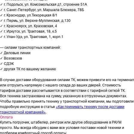
✓ г. Подольск, ул. Комсомольская д1, строение 51А
✓ г. Санкт-Петербург, ул. Маршала Блюхера, 78Б
✓ г. Краснодар, ул.Тихорецкая 8/1
✓ г. Пермь, ул. Верхне-Муллинская, д.130
✓ г. Красноярск, ул. Кразовская, 4
✓ г. Иркутск, ул. Трактовая, 18, к.5
✓ г. Улан-Удэ, ул. Трактовая, 1, корп.1
— силами транспортных компаний:
✓ Деловые линии
✓ Возовозов
✓ СДЭК
✓ другая ТК по вашему желанию
В случае доставки оборудования силами ТК, можем привезти его на терминал
или отгрузить напрямую с нашего склада до ваших дверей. Стоимость
тарифов доставки рассчитывается в соответствии с тарифной сеткой ТК.
Вся техника застрахована на сумму, указанную в отгрузочных документах.
Чтобы правильно принять технику у транспортной компании, мы подготовили
подробную инструкцию в статье
«Как принимать технику после доставки
транспортной компанией»
.
Оплата
Купить погрузчик, штабелер, ричтрак или другое оборудование в РАУМ
просто. Мы всегда обсудим с вами все условия поставки новой техники и
подберем комфортный способ оплаты.