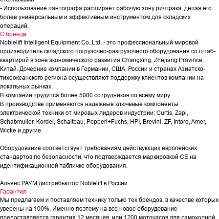
- Использование пантографа расширяет рабочую зону ричтрака, делая его
более универсальным и эффективным инструментом для складских
операций.
О бренде
Noblelift Intelligent Equipment Co.,Ltd. - это профессиональный мировой
производитель складского погрузочно-разгрузочного оборудования со штаб-
квартирой в зоне экономического развития Changxing, Zhejiang Province,
Китай. Дочерние компании в Германии, США, России и странах Азиатско-
тихоокеанского региона осуществляют поддержку клиентов компании на
локальных рынках.
В компании трудится более 5000 сотрудников по всему миру.
В производстве применяются надежные ключевые компоненты
электрической техники от мировых лидеров индустрии: Curtis, Zapi,
Schabmuller, Kordel, Schaltbau, Pepperl+Fuchs, HPI, Brevini, ZF, Intorq, Amer,
Wicke и другие.
Оборудование соответствует требованиям действующих европейских
стандартов по безопасности, что подтверждается маркировкой СЕ на
идентификационной табличке оборудования.
Альянс РАУМ дистрибьютор Noblelift в России
Гарантия
Мы предлагаем и поставляем технику только тех брендов, в качестве которых
уверены на 100%. Именно поэтому на все новое оборудование
предоставляется гарантия 12 месяцев, или 1200 моточасов для самоходной