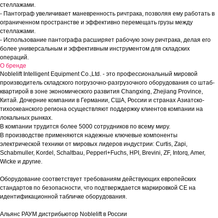
стеллажами.
- Пантограф увеличивает маневренность ричтрака, позволяя ему работать в
ограниченном пространстве и эффективно перемещать грузы между
стеллажами.
- Использование пантографа расширяет рабочую зону ричтрака, делая его
более универсальным и эффективным инструментом для складских
операций.
О бренде
Noblelift Intelligent Equipment Co.,Ltd. - это профессиональный мировой
производитель складского погрузочно-разгрузочного оборудования со штаб-
квартирой в зоне экономического развития Changxing, Zhejiang Province,
Китай. Дочерние компании в Германии, США, России и странах Азиатско-
тихоокеанского региона осуществляют поддержку клиентов компании на
локальных рынках.
В компании трудится более 5000 сотрудников по всему миру.
В производстве применяются надежные ключевые компоненты
электрической техники от мировых лидеров индустрии: Curtis, Zapi,
Schabmuller, Kordel, Schaltbau, Pepperl+Fuchs, HPI, Brevini, ZF, Intorq, Amer,
Wicke и другие.
Оборудование соответствует требованиям действующих европейских
стандартов по безопасности, что подтверждается маркировкой СЕ на
идентификационной табличке оборудования.
Альянс РАУМ дистрибьютор Noblelift в России