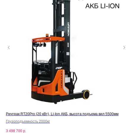
Ричтрак RT20Pro (20 кВт), Li-Ion АКБ, высота подъема вил 5500мм
Рич
Грузоподъемность 2000кг
Гру
3 498 700
р.
2 4