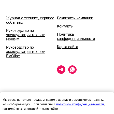
Журнал о технике, сервисе,
Реквизиты компании
событиях
Контакты
Руководство по
Политика
эксплуатации техники
конфиденциальности
Noblelift
Карта сайта
Руководство по
эксплуатации техники
EVOline
Данный сайт носит исключительно информационный характер и ни
Мы здесь не только продаем, сдаем в аренду и ремонтируем технику,
при каких условиях
но и собираем куки. Если согласны с
политикой конфиденциальности
,
информационные материалы и цены, размещённые на сайте, не
нажимайте Ок и оставайтесь на сайте.
являются публичной офертой,