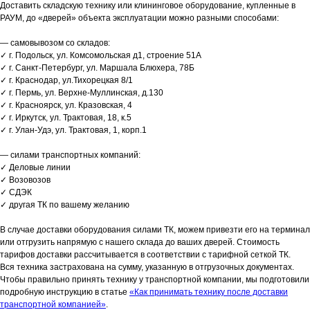
Доставить складскую технику или клининговое оборудование, купленные в
РАУМ, до «дверей» объекта эксплуатации можно разными способами:
— самовывозом со складов:
✓ г. Подольск, ул. Комсомольская д1, строение 51А
✓ г. Санкт-Петербург, ул. Маршала Блюхера, 78Б
✓ г. Краснодар, ул.Тихорецкая 8/1
✓ г. Пермь, ул. Верхне-Муллинская, д.130
✓ г. Красноярск, ул. Кразовская, 4
✓ г. Иркутск, ул. Трактовая, 18, к.5
✓ г. Улан-Удэ, ул. Трактовая, 1, корп.1
— силами транспортных компаний:
✓ Деловые линии
✓ Возовозов
✓ СДЭК
✓ другая ТК по вашему желанию
В случае доставки оборудования силами ТК, можем привезти его на терминал
или отгрузить напрямую с нашего склада до ваших дверей. Стоимость
тарифов доставки рассчитывается в соответствии с тарифной сеткой ТК.
Вся техника застрахована на сумму, указанную в отгрузочных документах.
Чтобы правильно принять технику у транспортной компании, мы подготовили
подробную инструкцию в статье
«Как принимать технику после доставки
транспортной компанией»
.