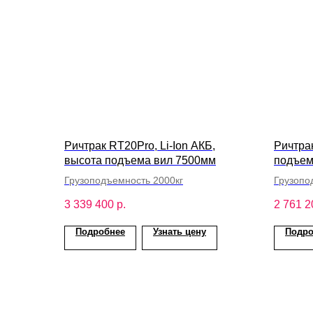
Ричтрак RT20Pro, Li-Ion АКБ,
Ричтрак
высота подъема вил 7500мм
подъем
Грузоподъемность 2000кг
Грузопо
3 339 400
р.
2 761 2
Подробнее
Узнать цену
Подро