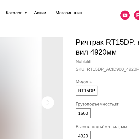
Каталог
Акции
Магазин шин
Ричтрак RT15DP, 
вил 4920мм
Noblelift
SKU:
RT15DP_ACID900_4920
Модель
RT15DP
Грузоподъемность,кг
1500
Высота подъёма вил, мм
4920