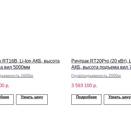
 RT16B, Li-Ion АКБ, высота
Ричтрак RT20Pro (20 кВт), L
а вил 5000мм
АКБ, высота подъема вил
дъемность 1600кг
Грузоподъемность 2000кг
00
р.
3 593 100
р.
бнее
Узнать цену
Подробнее
Узнать цену