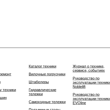
Каталог техники
Журнал о технике,
сервисе, событиях
ремонт
Вилочные погрузчики
Руководство по
и
Штабелеры
эксплуатации техник
Noblelift
у техники
Гидравлические
тележки
Руководство по
 шин
эксплуатации техник
Самоходные тележки
EVOline
Подъемные столы