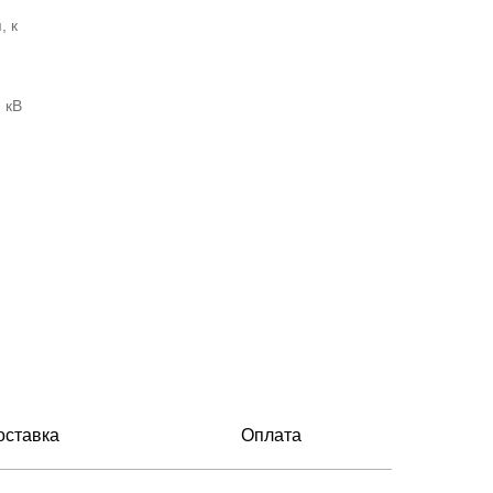
, к
 кВ
оставка
Оплата