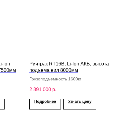
i-Ion
Ричтрак RT16B, Li-Ion АКБ, высота
 7500мм
подъема вил 8000мм
Грузоподъемность 1600кг
2 891 000
р.
Подробнее
Узнать цену