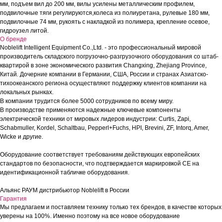
мм, подъем вил до 200 мм, вилы усилены металлическим профилем,
подвилочные тяги регулируются,колеса из полиуретана, рулевые 180 мм,
подвилочные 74 мм, рукоять с накладкой из полимера, крепление осевое,
гидроузел литой.
О бренде
Noblelift Intelligent Equipment Co.,Ltd. - это профессиональный мировой
производитель складского погрузочно-разгрузочного оборудования со штаб-
квартирой в зоне экономического развития Changxing, Zhejiang Province,
Китай. Дочерние компании в Германии, США, России и странах Азиатско-
тихоокеанского региона осуществляют поддержку клиентов компании на
локальных рынках.
В компании трудится более 5000 сотрудников по всему миру.
В производстве применяются надежные ключевые компоненты
электрической техники от мировых лидеров индустрии: Curtis, Zapi,
Schabmuller, Kordel, Schaltbau, Pepperl+Fuchs, HPI, Brevini, ZF, Intorq, Amer,
Wicke и другие.
Оборудование соответствует требованиям действующих европейских
стандартов по безопасности, что подтверждается маркировкой СЕ на
идентификационной табличке оборудования.
Альянс РАУМ дистрибьютор Noblelift в России
Гарантия
Мы предлагаем и поставляем технику только тех брендов, в качестве которых
уверены на 100%. Именно поэтому на все новое оборудование