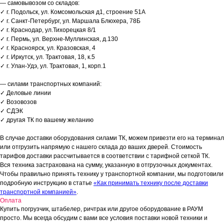
— самовывозом со складов:
✓ г. Подольск, ул. Комсомольская д1, строение 51А
✓ г. Санкт-Петербург, ул. Маршала Блюхера, 78Б
✓ г. Краснодар, ул.Тихорецкая 8/1
✓ г. Пермь, ул. Верхне-Муллинская, д.130
✓ г. Красноярск, ул. Кразовская, 4
✓ г. Иркутск, ул. Трактовая, 18, к.5
✓ г. Улан-Удэ, ул. Трактовая, 1, корп.1
— силами транспортных компаний:
✓ Деловые линии
✓ Возовозов
✓ СДЭК
✓ другая ТК по вашему желанию
В случае доставки оборудования силами ТК, можем привезти его на терминал
или отгрузить напрямую с нашего склада до ваших дверей. Стоимость
тарифов доставки рассчитывается в соответствии с тарифной сеткой ТК.
Вся техника застрахована на сумму, указанную в отгрузочных документах.
Чтобы правильно принять технику у транспортной компании, мы подготовили
подробную инструкцию в статье
«Как принимать технику после доставки
транспортной компанией»
.
Оплата
Купить погрузчик, штабелер, ричтрак или другое оборудование в РАУМ
просто. Мы всегда обсудим с вами все условия поставки новой техники и