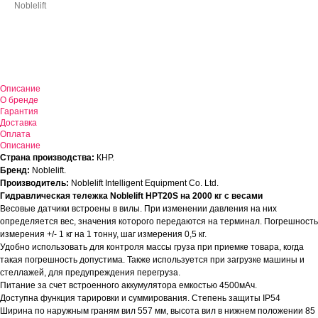
Noblelift
Оставить заявку
Описание
О бренде
Гарантия
Доставка
Оплата
Описание
Страна производства:
КНР.
Бренд:
Noblelift.
Производитель:
Noblelift Intelligent Equipment Co. Ltd.
Гидравлическая тележка Noblelift HPT20S на 2000 кг с весами
Весовые датчики встроены в вилы. При изменении давления на них
определяется вес, значения которого передаются на терминал. Погрешность
измерения +/- 1 кг на 1 тонну, шаг измерения 0,5 кг.
Удобно использовать для контроля массы груза при приемке товара, когда
такая погрешность допустима. Также используется при загрузке машины и
стеллажей, для предупреждения перегруза.
Питание за счет встроенного аккумулятора емкостью 4500мАч.
Доступна функция тарировки и суммирования. Степень защиты IP54
Ширина по наружным граням вил 557 мм, высота вил в нижнем положении 85