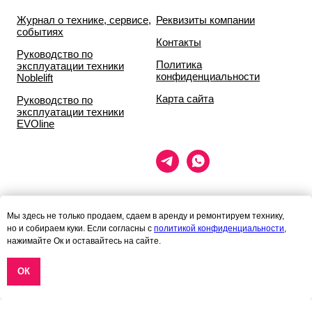
Журнал о технике, сервисе,
Реквизиты компании
событиях
Контакты
Руководство по
Политика
эксплуатации техники
конфиденциальности
Noblelift
Карта сайта
Руководство по
эксплуатации техники
EVOline
Мы здесь не только продаем, сдаем в аренду и ремонтируем технику,
но и собираем куки. Если согласны с
политикой конфиденциальности
,
Данный сайт носит исключительно информационный характер и ни
нажимайте Ок и оставайтесь на сайте.
при каких условиях
информационные материалы и цены, размещённые на сайте, не
ОК
являются публичной офертой,
определяемой положениями статей 435 и 437 гражданского кодекса
РФ.