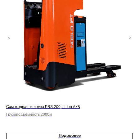
Самоходная тележка PRS-200, Li-Ion АКБ
Сам
Грузоподъемность 2000кг
Гру
Отк
Подробнее