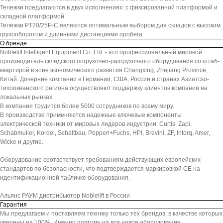
Тележки предлагаются в двух исполнениях: с фиксированной платформой и
складной платформой.
Тележки PT20/25P-C являются оптимальным выбором для складов с высоким
грузооборотом и длинными дистанциями пробега.
О бренде
Noblelift Intelligent Equipment Co.,Ltd. - это профессиональный мировой
производитель складского погрузочно-разгрузочного оборудования со штаб-
квартирой в зоне экономического развития Changxing, Zhejiang Province,
Китай. Дочерние компании в Германии, США, России и странах Азиатско-
тихоокеанского региона осуществляют поддержку клиентов компании на
локальных рынках.
В компании трудится более 5000 сотрудников по всему миру.
В производстве применяются надежные ключевые компоненты
электрической техники от мировых лидеров индустрии: Curtis, Zapi,
Schabmuller, Kordel, Schaltbau, Pepperl+Fuchs, HPI, Brevini, ZF, Intorq, Amer,
Wicke и другие.
Оборудование соответствует требованиям действующих европейских
стандартов по безопасности, что подтверждается маркировкой СЕ на
идентификационной табличке оборудования.
Альянс РАУМ дистрибьютор Noblelift в России
Гарантия
Мы предлагаем и поставляем технику только тех брендов, в качестве которых
уверены на 100%. Именно поэтому на все новое оборудование