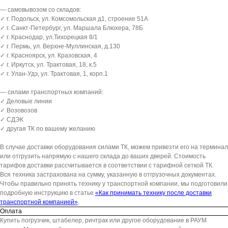
— самовывозом со складов:
✓ г. Подольск, ул. Комсомольская д1, строение 51А
✓ г. Санкт-Петербург, ул. Маршала Блюхера, 78Б
✓ г. Краснодар, ул.Тихорецкая 8/1
✓ г. Пермь, ул. Верхне-Муллинская, д.130
✓ г. Красноярск, ул. Кразовская, 4
✓ г. Иркутск, ул. Трактовая, 18, к.5
✓ г. Улан-Удэ, ул. Трактовая, 1, корп.1
— силами транспортных компаний:
✓ Деловые линии
✓ Возовозов
✓ СДЭК
✓ другая ТК по вашему желанию
В случае доставки оборудования силами ТК, можем привезти его на терминал
или отгрузить напрямую с нашего склада до ваших дверей. Стоимость
тарифов доставки рассчитывается в соответствии с тарифной сеткой ТК.
Вся техника застрахована на сумму, указанную в отгрузочных документах.
Чтобы правильно принять технику у транспортной компании, мы подготовили
подробную инструкцию в статье
«Как принимать технику после доставки
транспортной компанией»
.
Оплата
Купить погрузчик, штабелер, ричтрак или другое оборудование в РАУМ