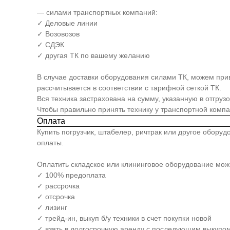
— силами транспортных компаний:
✓ Деловые линии
✓ Возовозов
✓ СДЭК
✓ другая ТК по вашему желанию
В случае доставки оборудования силами ТК, можем прив
рассчитывается в соответствии с тарифной сеткой ТК.
Вся техника застрахована на сумму, указанную в отгруз
Чтобы правильно принять технику у транспортной комп
Оплата
Купить погрузчик, штабелер, ричтрак или другое обору
оплаты.
Оплатить складское или клининговое оборудование мо
✓ 100% предоплата
✓ рассрочка
✓ отсрочка
✓ лизинг
✓ трейд-ин, выкуп б/у техники в счет покупки новой
✓ взять в долгосрочную аренду с последующим выкупом