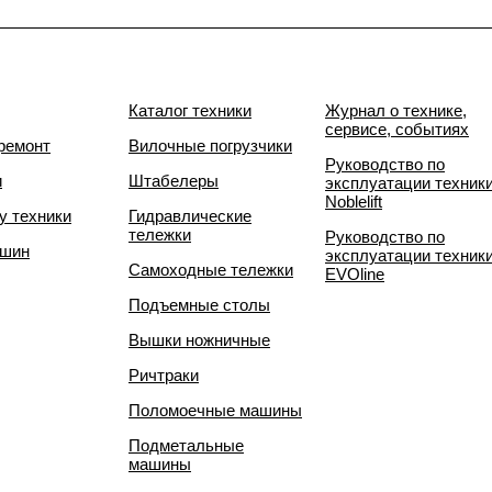
Каталог техники
Журнал о технике,
сервисе, событиях
ремонт
Вилочные погрузчики
Руководство по
и
Штабелеры
эксплуатации техник
Noblelift
у техники
Гидравлические
тележки
Руководство по
 шин
эксплуатации техник
Самоходные тележки
EVOline
Подъемные столы
Вышки ножничные
Ричтраки
Поломоечные машины
Подметальные
машины