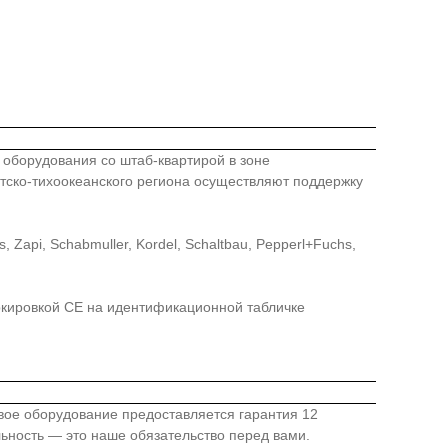
го оборудования со штаб-квартирой в зоне
иатско-тихоокеанского региона осуществляют поддержку
api, Schabmuller, Kordel, Schaltbau, Pepperl+Fuchs,
ркировкой СЕ на идентификационной табличке
овое оборудование предоставляется гарантия 12
льность — это наше обязательство перед вами.