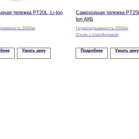
дная тележка PT20L, Li-Ion
Самоходная тележка PT25P
Ion АКБ
дъемность 2000кг
Грузоподъемность 2500кг
Отсек с платформой
бнее
Узнать цену
Подробнее
Узнать цену