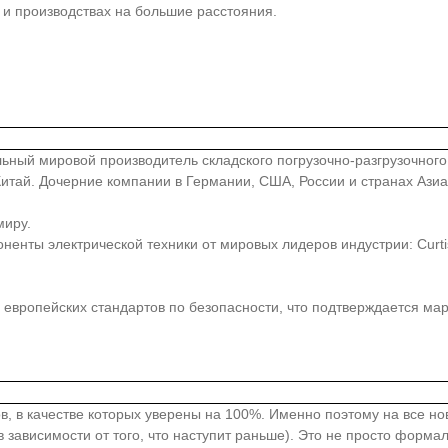
и производствах на большие расстояния.
иональный мировой производитель складского погрузочно-разгрузочно
, Китай. Дочерние компании в Германии, США, России и странах Аз
миру.
ты электрической техники от мировых лидеров индустрии: Curtis, Z
европейских стандартов по безопасности, что подтверждается ма
в, в качестве которых уверены на 100%. Именно поэтому на все н
 зависимости от того, что наступит раньше). Это не просто форма