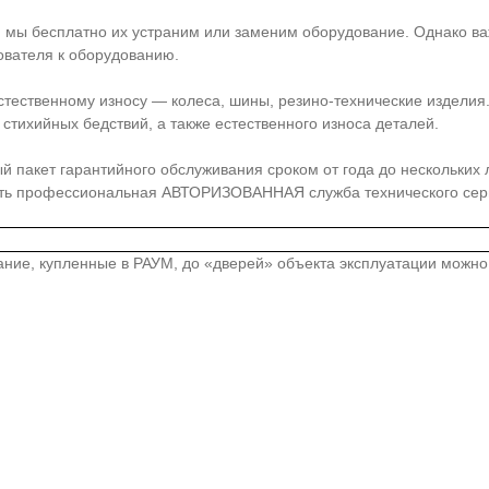
, мы бесплатно их устраним или заменим оборудование. Однако ва
ователя к оборудованию.
стественному износу — колеса, шины, резино-технические издели
стихийных бедствий, а также естественного износа деталей.
акет гарантийного обслуживания сроком от года до нескольких лет
сть профессиональная АВТОРИЗОВАННАЯ служба технического серв
вание, купленные в РАУМ, до «дверей» объекта эксплуатации можн