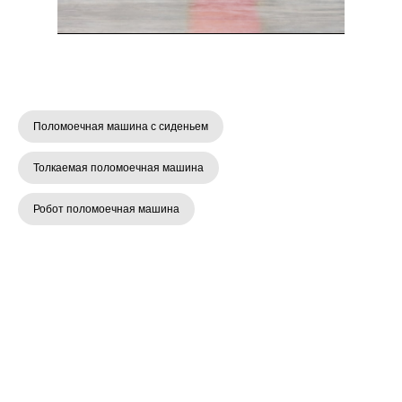
Поломоечная машина с сиденьем
Толкаемая поломоечная машина
Робот поломоечная машина
Площадь и конфигурация помещения
— определить размеры уборочного
пространства, тип покрытия пола, а
также наличие стоек, колонн, дверных
проёмов и узких проходов.
Проходимость и манёвренность —
учитывать ширину проходов,
минимальные габариты машины и
радиус поворота для удобства
передвижения.
Тип питания и ёмкость резервуаров —
выбрать аккумуляторную модель для
больших площадей и автономной
работы, или сетевую/ручную для