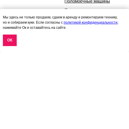
Поломоечные машины
Подметальные машины
Мы здесь не только продаем, сдаем в аренду и ремонтируем технику,
Подборщики заказов
но и собираем куки. Если согласны с
политикой конфиденциальности
,
нажимайте Ок и оставайтесь на сайте.
ОК
Журнал о технике, сервисе,
Реквизиты компании
событиях
Контакты
Руководство по
Политика
эксплуатации техники
конфиденциальности
Noblelift
Карта сайта
Руководство по
эксплуатации техники
EVOline