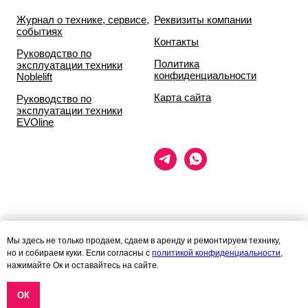
Журнал о технике, сервисе,
Реквизиты компании
событиях
Контакты
Руководство по
Политика
эксплуатации техники
конфиденциальности
Noblelift
Карта сайта
Руководство по
эксплуатации техники
EVOline
Данный сайт носит исключительно информационный характер и ни
Мы здесь не только продаем, сдаем в аренду и ремонтируем технику,
при каких условиях
но и собираем куки. Если согласны с
политикой конфиденциальности
,
информационные материалы и цены, размещённые на сайте, не
нажимайте Ок и оставайтесь на сайте.
являются публичной офертой,
определяемой положениями статей 435 и 437 гражданского кодекса
РФ.
ОК