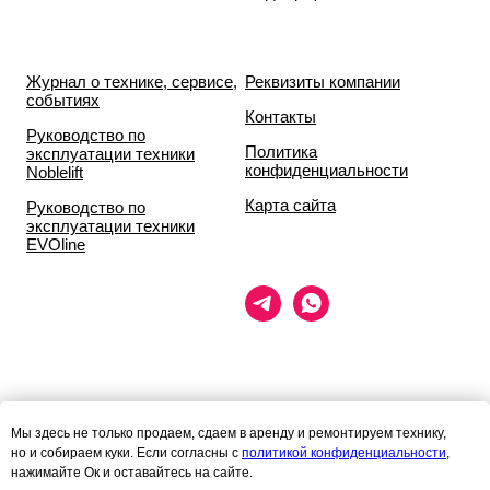
Журнал о технике, сервисе,
Реквизиты компании
событиях
Контакты
Руководство по
Политика
эксплуатации техники
конфиденциальности
Noblelift
Карта сайта
Руководство по
эксплуатации техники
EVOline
Данный сайт носит исключительно информационный характер и ни
Мы здесь не только продаем, сдаем в аренду и ремонтируем технику,
при каких условиях
но и собираем куки. Если согласны с
политикой конфиденциальности
,
информационные материалы и цены, размещённые на сайте, не
нажимайте Ок и оставайтесь на сайте.
являются публичной офертой,